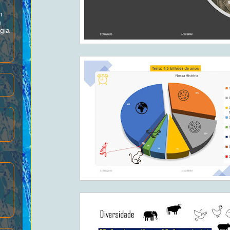
m
m
gia