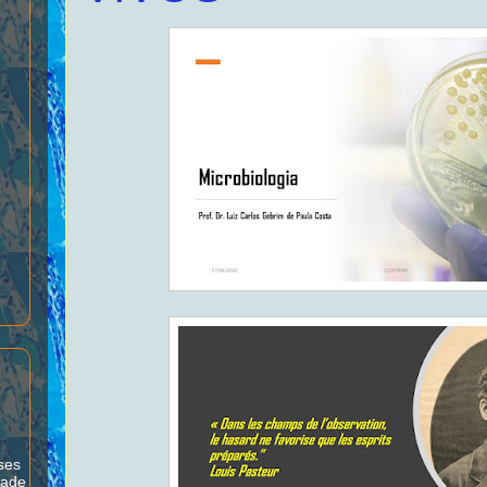
ses
dade